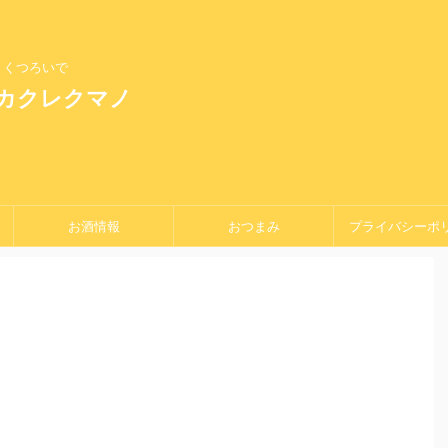
、くつろいで
 カクレクマノ
お酒情報
おつまみ
プライバシーポ