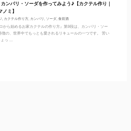
】カンパリ・ソーダを作ってみよう♪【カクテル作り｜
クマノミ】
ジ
,
カクテル作り方
,
カンパリ
,
ソーダ
,
食前酒
 『知識ゼロから始めるお家カクテルの作り方』第9段は、カンパリ・ソー
特徴の、世界中でもっとも愛されるリキュールの一つです。 苦い
っ ...