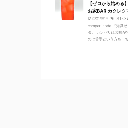
【ゼロから始める
お家BAR カクレ
2021/6/14
オレン
campari soda
ダ。 カンパリは苦味が
のは苦手という方も、ちょ