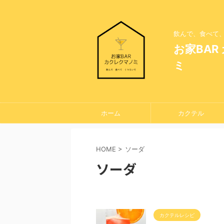
飲んで、食べて
お家BAR
ミ
ホーム
カクテル
HOME
>
ソーダ
ソーダ
カクテルレシピ