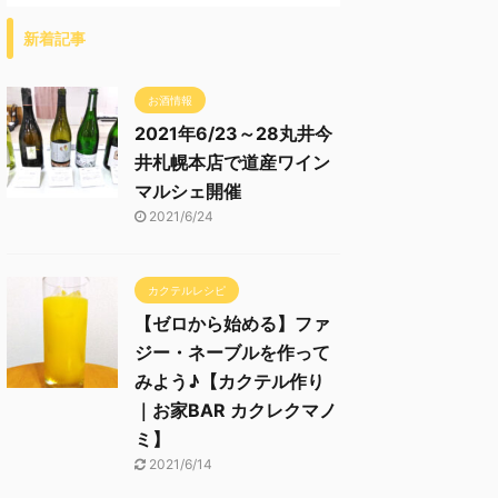
新着記事
お酒情報
2021年6/23～28丸井今
井札幌本店で道産ワイン
マルシェ開催
2021/6/24
カクテルレシピ
【ゼロから始める】ファ
ジー・ネーブルを作って
みよう♪【カクテル作り
｜お家BAR カクレクマノ
ミ】
2021/6/14